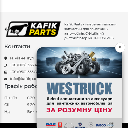
Kafik Parts - інтеренет магазин
запчастин для вантажних
автомобілів. Офіційний
дистриб'ютор PAI INDUSTRIES.
Контакти
×
м. Рівне, вул. Курчатова, 34
+38 (067) 363 48 78
+38 (050) 555 85 88
info@kafikparts.com
Графік роботи
Пн.-Пт.
8.30 - 17.30
Сб.
9.30 - 14.30
Нд.
Вихідний