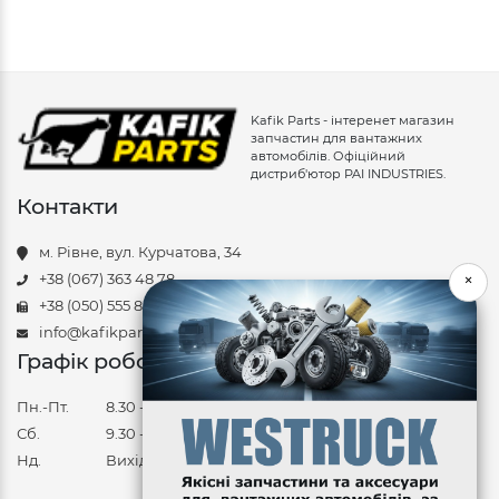
Kafik Parts - інтеренет магазин
запчастин для вантажних
автомобілів. Офіційний
дистриб'ютор PAI INDUSTRIES.
Контакти
м. Рівне, вул. Курчатова, 34
×
+38 (067) 363 48 78
+38 (050) 555 85 88
info@kafikparts.com
Графік роботи
Пн.-Пт.
8.30 - 17.30
Сб.
9.30 - 14.30
Нд.
Вихідний