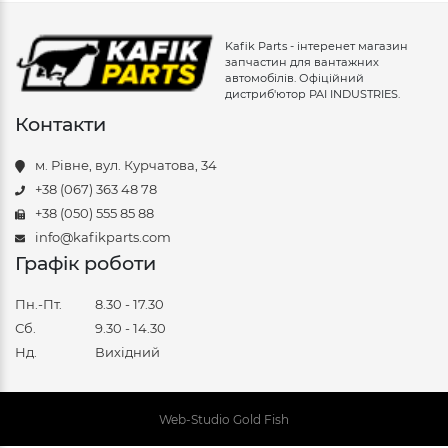
Kafik Parts - інтеренет магазин
запчастин для вантажних
автомобілів. Офіційний
дистриб'ютор PAI INDUSTRIES.
Контакти
м. Рівне, вул. Курчатова, 34
+38 (067) 363 48 78
+38 (050) 555 85 88
info@kafikparts.com
Графік роботи
Пн.-Пт.
8.30 - 17.30
Сб.
9.30 - 14.30
Нд.
Вихідний
Web-Studio Gold Fish