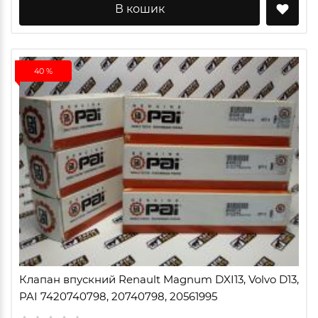
В кошик
40 %
Клапан впускний Renault Magnum DXI13, Volvo D13,
PAI 7420740798, 20740798, 20561995