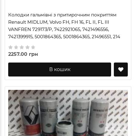
Колодки гальмівні з притирочним покриттям
Renault MIDLUM, Volvo FH, FH 16, FL II, FL III
VANFREN 729173/P, 7422921065, 7421496556,
7421399915, 5001864365, 5001864365, 21496551, 214
2257.00 грн
В кошик