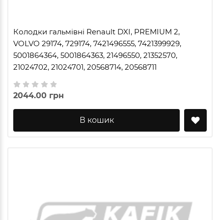
Колодки гальмівні Renault DXI, PREMIUM 2,
VOLVO 29174, 729174, 7421496555, 7421399929,
5001864364, 5001864363, 21496550, 21352570,
21024702, 21024701, 20568714, 20568711
2044.00 грн
В кошик