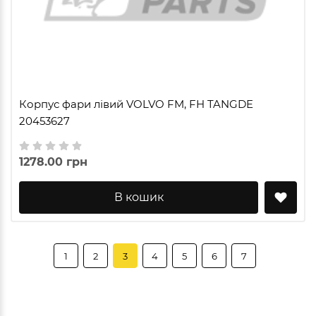
Корпус фари лівий VOLVO FM, FH TANGDE
20453627
1278.00 грн
В кошик
1
2
3
4
5
6
7