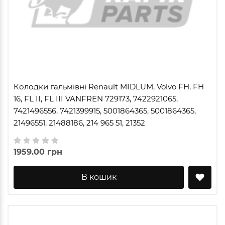
Колодки гальмівні Renault MIDLUM, Volvo FH, FH
16, FL II, FL III VANFREN 729173, 7422921065,
7421496556, 7421399915, 5001864365, 5001864365,
21496551, 21488186, 214 965 51, 21352
1959.00 грн
В кошик