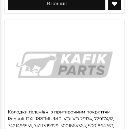
В кошик
Колодки гальмівні з притирочним покриттям
Renault DXI, PREMIUM 2, VOLVO 29174, 729174/P,
7421496555, 7421399929, 5001864364, 5001864363,